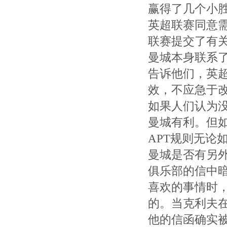
赢得了几个小
英超联赛同意
联赛提交了有
曼城本身联系了
告诉他们，英超
效，不应急于
如果人们认为没
曼城有利。但如
APT规则无论
曼城是否有另外
俱乐部的信中
喜欢的事情时
的。当克利夫在
他的信函确实