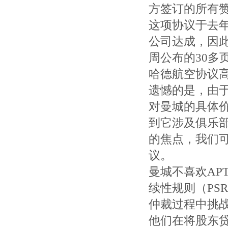
方签订的所有
这项协议于去
公司达成，因此
周公布的30多
哈德航空协议
遗憾的是，由
对曼城的具体
到它涉及俱乐
的焦点，我们
议。
曼城不喜欢AP
续性规则（PS
仲裁过程中挑战
他们在将股东贷