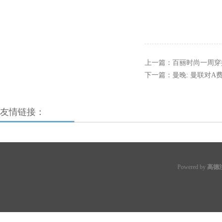
上一篇：
百丽时尚一周穿
下一篇：
曼晚: 曼联对A
友情链接：
Powered by
高德